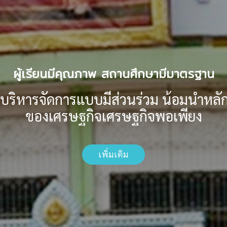
ไหว้สวย รวยยิ้ม
คุณธรรมเด่น
เพิ่มเติม