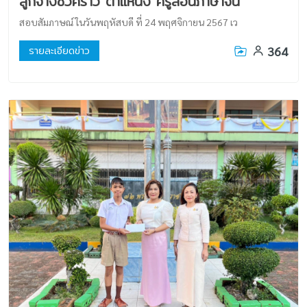
ลูกจ้างชั่วคราว ตำแหน่ง ครูสอนภาษาจีน
สอบสัมภาษณ์ ในวันพฤหัสบดี ที่ 24 พฤศจิกายน 2567 เว
364
รายละเอียดข่าว