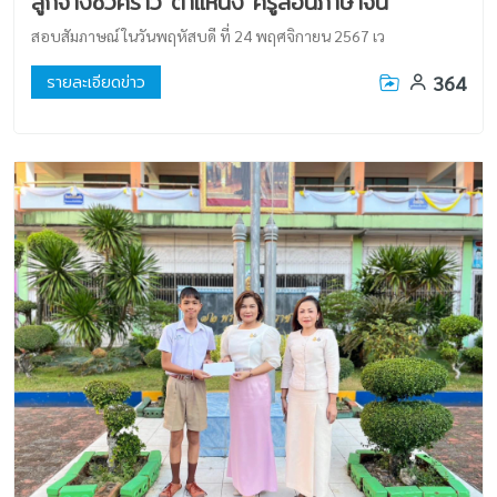
ลูกจ้างชั่วคราว ตำแหน่ง ครูสอนภาษาจีน
สอบสัมภาษณ์ ในวันพฤหัสบดี ที่ 24 พฤศจิกายน 2567 เว
364
รายละเอียดข่าว